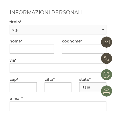
INFORMAZIONI PERSONALI
titolo
nome
cognome
i
0
via
R
cap
città
stato
P
e-mail