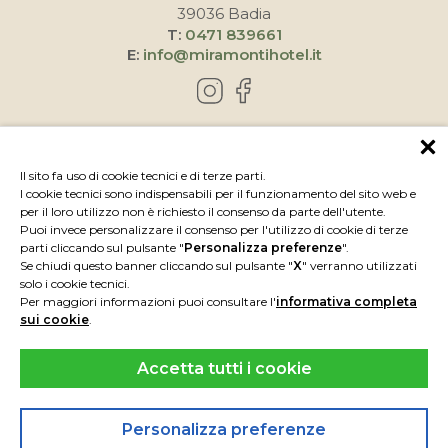
39036 Badia
T:
0471 839661
E:
info@miramontihotel.it
COME RAGGIUNGERCI
Il sito fa uso di cookie tecnici e di terze parti.
I cookie tecnici sono indispensabili per il funzionamento del sito web e
per il loro utilizzo non è richiesto il consenso da parte dell'utente.
Puoi invece personalizzare il consenso per l'utilizzo di cookie di terze
parti cliccando sul pulsante "
Personalizza preferenze
".
Se chiudi questo banner cliccando sul pulsante "
X
" verranno utilizzati
solo i cookie tecnici.
Per maggiori informazioni puoi consultare l'
informativa completa
sui cookie
.
Accetta tutti i cookie
IMPRESSUM
PRIVACY
P.IVA IT00739050219
CIN IT021006A1III8LVP9
Personalizza preferenze
POWERED BY
INTERPROMOTION