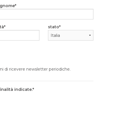
ognome
tà
stato
ni di ricevere newsletter periodiche.
nalità indicate.