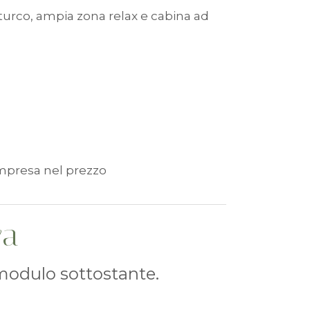
 turco, ampia zona relax e cabina ad
compresa nel prezzo
va
 modulo sottostante.