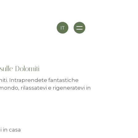
IT
sulle Dolomiti
iti. Intraprendete fantastiche
mondo, rilassatevi e rigeneratevi in
i in casa