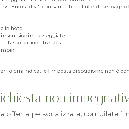
ness "Enrosadira": con sauna bio + finlandese, bagno
o in hotel
 di escursioni e passeggiate
te l'associazione turistica
bambini
per i giorni indicati e I'imposta di soggiorno non è 
ichiesta non impegnati
tra offerta personalizzata, compilate il