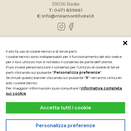
39036 Badia
T:
0471 839661
E:
info@miramontihotel.it
COME RAGGIUNGERCI
Il sito fa uso di cookie tecnici e di terze parti.
I cookie tecnici sono indispensabili per il funzionamento del sito web e
per il loro utilizzo non è richiesto il consenso da parte dell'utente.
Puoi invece personalizzare il consenso per l'utilizzo di cookie di terze
parti cliccando sul pulsante "
Personalizza preferenze
".
Se chiudi questo banner cliccando sul pulsante "
X
" verranno utilizzati
solo i cookie tecnici.
Per maggiori informazioni puoi consultare l'
informativa completa
sui cookie
.
Accetta tutti i cookie
IMPRESSUM
PRIVACY
P.IVA IT00739050219
CIN IT021006A1III8LVP9
Personalizza preferenze
POWERED BY
INTERPROMOTION