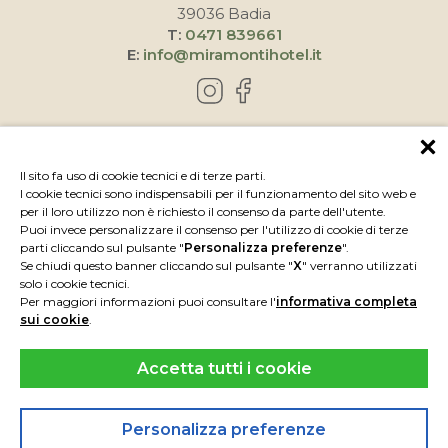
39036 Badia
T:
0471 839661
E:
info@miramontihotel.it
COME RAGGIUNGERCI
Il sito fa uso di cookie tecnici e di terze parti.
I cookie tecnici sono indispensabili per il funzionamento del sito web e
per il loro utilizzo non è richiesto il consenso da parte dell'utente.
Puoi invece personalizzare il consenso per l'utilizzo di cookie di terze
parti cliccando sul pulsante "
Personalizza preferenze
".
Se chiudi questo banner cliccando sul pulsante "
X
" verranno utilizzati
solo i cookie tecnici.
Per maggiori informazioni puoi consultare l'
informativa completa
sui cookie
.
Accetta tutti i cookie
IMPRESSUM
PRIVACY
P.IVA IT00739050219
CIN IT021006A1III8LVP9
Personalizza preferenze
POWERED BY
INTERPROMOTION