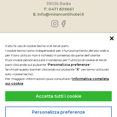
39036 Badia
T:
0471 839661
E:
info@miramontihotel.it
COME RAGGIUNGERCI
Il sito fa uso di cookie tecnici e di terze parti.
I cookie tecnici sono indispensabili per il funzionamento del sito web e
per il loro utilizzo non è richiesto il consenso da parte dell'utente.
Puoi invece personalizzare il consenso per l'utilizzo di cookie di terze
parti cliccando sul pulsante "
Personalizza preferenze
".
Se chiudi questo banner cliccando sul pulsante "
X
" verranno utilizzati
solo i cookie tecnici.
Per maggiori informazioni puoi consultare l'
informativa completa
sui cookie
.
Accetta tutti i cookie
IMPRESSUM
PRIVACY
P.IVA IT00739050219
CIN IT021006A1III8LVP9
Personalizza preferenze
POWERED BY
INTERPROMOTION