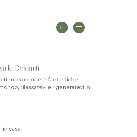
IT
sulle Dolomiti
iti. Intraprendete fantastiche
mondo, rilassatevi e rigeneratevi in
i in casa