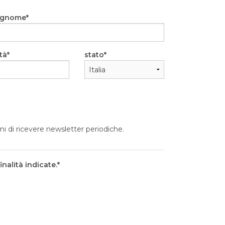
ognome
tà
stato
ni di ricevere newsletter periodiche.
nalità indicate.