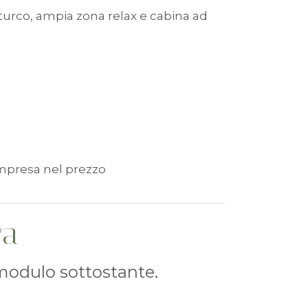
 turco, ampia zona relax e cabina ad
compresa nel prezzo
va
 modulo sottostante.