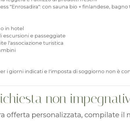
ness "Enrosadira": con sauna bio + finlandese, bagno
o in hotel
 di escursioni e passeggiate
te l'associazione turistica
bambini
per i giorni indicati e I'imposta di soggiorno non è 
ichiesta non impegnati
tra offerta personalizzata, compilate il